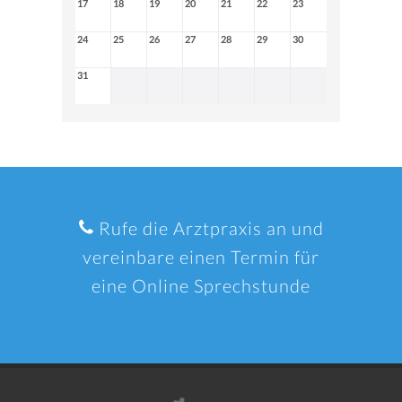
17
18
19
20
21
22
23
24
25
26
27
28
29
30
31
Rufe die Arztpraxis an und
vereinbare einen Termin für
eine Online Sprechstunde