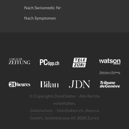
Nach Swissmedic Nr
Nach Symptomen
© Copyrights DeinDoktor - Alle Rechte
vorbehalten.
Datenschutz
- DeinDoktor.ch, (Avecco
GmbH), Seefeldstrasse 69, 8008 Zurich