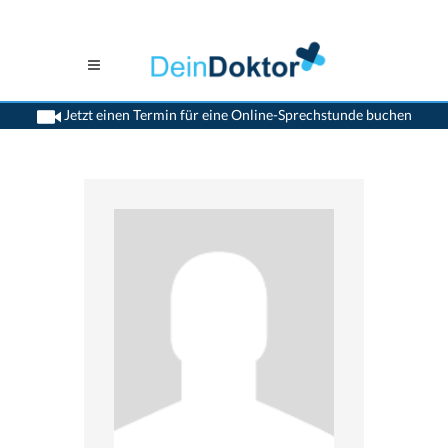
Jetzt einen Termin für eine Online-Sprechstunde buchen
>
Zahnaerzte
>
Landquart
>
Dr. Alfons Wick
>
Termin mit Dr. Alfons Wick