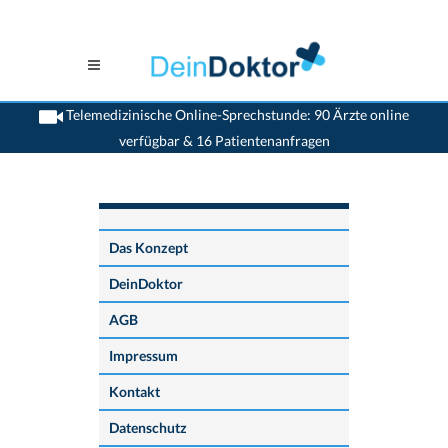
Telemedizinische Online-Sprechstunde: 90 Ärzte online
verfügbar & 16 Patientenanfragen
>
Home
>
Das Konzept
Das Konzept
DeinDoktor
AGB
Impressum
Kontakt
Datenschutz