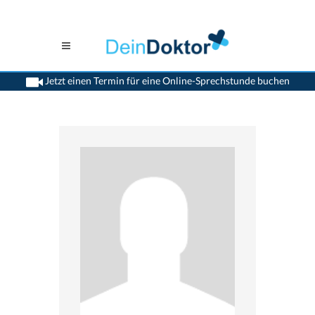
Jetzt einen Termin für eine Online-Sprechstunde buchen
>
Augenaerzte
>
Buchs SG
>
Dr. Andreas Eggenberger
>
Termin mit Dr. Andreas
Eggenberger