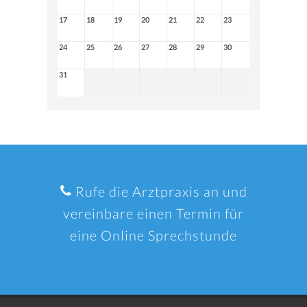
17
18
19
20
21
22
23
24
25
26
27
28
29
30
31
Rufe die Arztpraxis an und
vereinbare einen Termin für
eine Online Sprechstunde