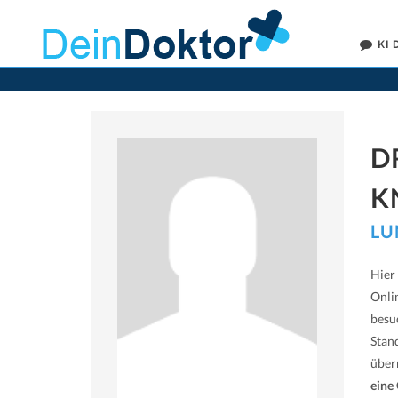
KI
D
K
LU
Hier
Onli
besu
Stan
übe
eine