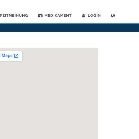
WEITMEINUNG
MEDIKAMENT
LOGIN
e
>
Rorschach
>
Dr. Andreas Knoblauch
>
Sprechstunde mit Dr. Andreas Knoblauch