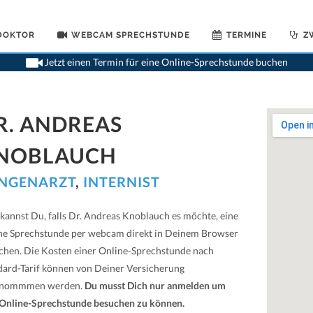
 DOKTOR
WEBCAM SPRECHSTUNDE
TERMINE
Z
>
Lungenaerzt
Jetzt einen Termin für eine Online-Sprechstunde buchen
R. ANDREAS
NOBLAUCH
NGENARZT
,
INTERNIST
 kannst Du, falls Dr. Andreas Knoblauch es möchte, eine
ne Sprechstunde per webcam direkt in Deinem Browser
chen. Die Kosten einer Online-Sprechstunde nach
dard-Tarif können von Deiner Versicherung
rnommmen werden.
Du musst Dich nur anmelden um
 Online-Sprechstunde besuchen zu können.