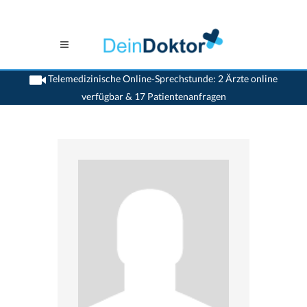
Telemedizinische Online-Sprechstunde: 2 Ärzte online
verfügbar & 17 Patientenanfragen
>
Zahnaerzte
>
Nidau
>
Dr. Andreas Regtmeier