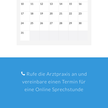
10
11
12
13
14
15
16
17
18
19
20
21
22
23
24
25
26
27
28
29
30
31
Rufe die Arztpraxis an und
vereinbare einen Termin für
eine Online Sprechstunde