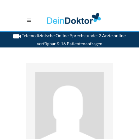
Telemedizinische Online-Sprechstunde: 2 Ärzte online
verfügbar & 16 Patientenanfragen
>
Allgemeinaerzte
>
Galgenen
>
Dr. Anton Schmid
>
Termin mit Dr. Anton Schmid