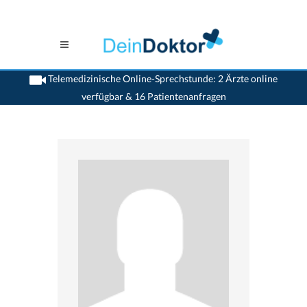
Telemedizinische Online-Sprechstunde: 2 Ärzte online
verfügbar & 16 Patientenanfragen
>
Allgemeinaerzte
>
>
Dr. Bruno Macherel
>
Sprechstunde mit Dr. Bruno Macherel