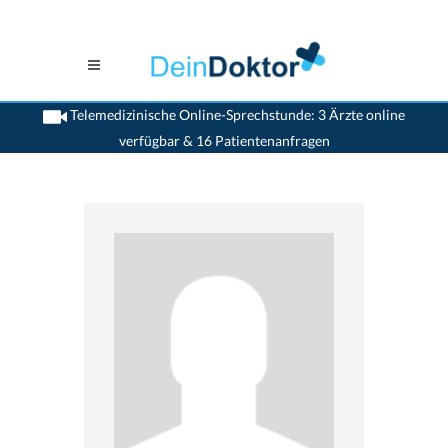
Telemedizinische Online-Sprechstunde: 3 Ärzte online
verfügbar & 16 Patientenanfragen
>
Psychiater
>
Eschlikon TG
>
Dr. Catherine Matter