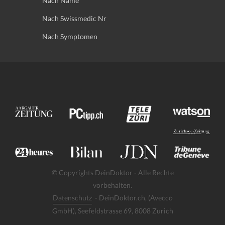
Nach Name
Nach Swissmedic Nr
Nach Symptomen
© Copyrights DeinDoktor - Alle Rechte
vorbehalten.
Datenschutz
- DeinDoktor.ch, (Avecco
GmbH), Seefeldstrasse 69, 8008 Zurich