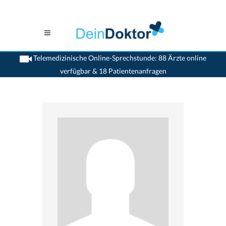
Telemedizinische Online-Sprechstunde: 88 Ärzte online
verfügbar & 18 Patientenanfragen
>
Magen-darmaerzte
>
Bellinzona
>
Dr. Claudio Gaia