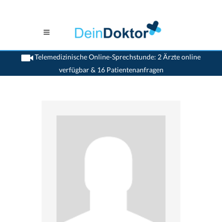
Telemedizinische Online-Sprechstunde: 2 Ärzte online
verfügbar & 16 Patientenanfragen
>
Hals Nasen Ohren Aerzte (HNO)
>
St. Moritz
>
Dr. Daniel Fanconi
>
Termin mit
Dr. Daniel Fanconi