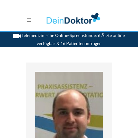
Telemedizinische Online-Sprechstunde: 6 Ärzte online
verfügbar & 16 Patientenanfragen
>
Allgemeinaerzte
>
Einigen
>
Dr. David Herren