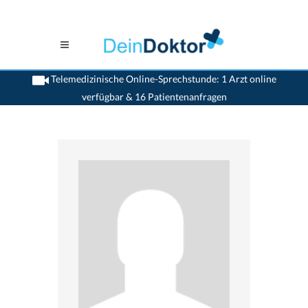
Telemedizinische Online-Sprechstunde: 1 Arzt online
verfügbar & 16 Patientenanfragen
>
Hals Nasen Ohren Aerzte (HNO)
>
Basel
>
Dr. David Kasper