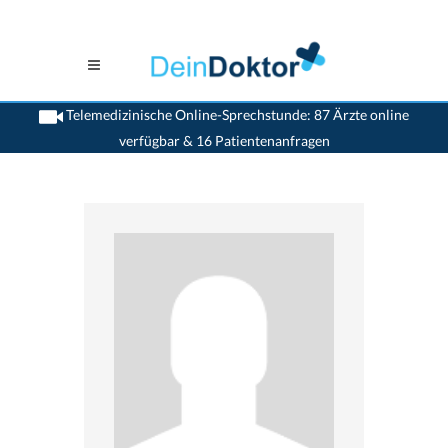
Telemedizinische Online-Sprechstunde: 87 Ärzte online
verfügbar & 16 Patientenanfragen
>
Zahnaerzte
>
Tesserete
>
Dr. Diego Alberti
>
Termin mit Dr. Diego Alberti