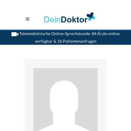
Telemedizinische Online-Sprechstunde: 84 Ärzte online
verfügbar & 16 Patientenanfragen
>
Zahnaerzte
>
Biel Bienne
>
Dr. Domagoj Stojan-Scheidegger