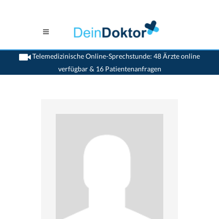
Telemedizinische Online-Sprechstunde: 48 Ärzte online
verfügbar & 16 Patientenanfragen
>
Allgemeinaerzte
>
Zuzwil SG
>
Dr. Erich Ammann