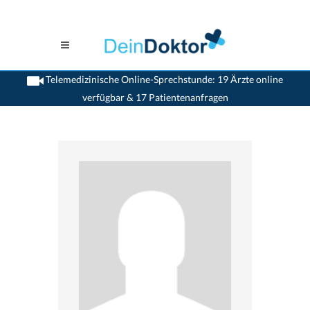
Telemedizinische Online-Sprechstunde: 19 Ärzte online
verfügbar & 17 Patientenanfragen
>
Allgemeinaerzte
>
Horgen
>
Dr. Ernst Bezel
>
Sprechstunde mit Dr. Ernst Bezel