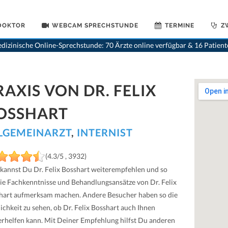
 DOKTOR
WEBCAM SPRECHSTUNDE
TERMINE
Z
dizinische Online-Sprechstunde: 70 Ärzte online verfügbar & 16 Patien
RAXIS VON DR. FELIX
OSSHART
LGEMEINARZT
,
INTERNIST
(4.3/5 , 3932)
 kannst Du Dr. Felix Bosshart weiterempfehlen und so
die Fachkenntnisse und Behandlungsansätze von Dr. Felix
hart aufmerksam machen. Andere Besucher haben so die
ichkeit zu sehen, ob Dr. Felix Bosshart auch Ihnen
erhelfen kann. Mit Deiner Empfehlung hilfst Du anderen