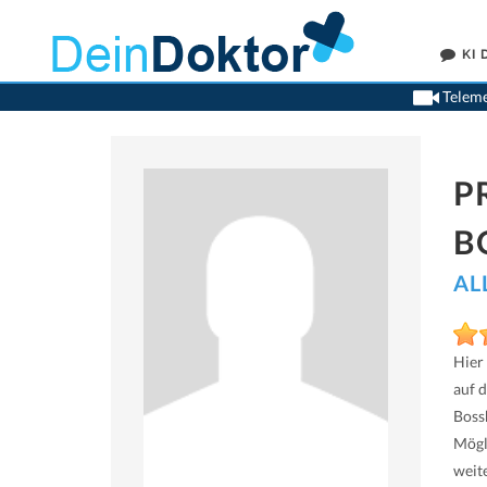
KI
Teleme
P
B
AL
Hier
auf 
Boss
Mögl
weit