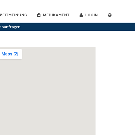
WEITMEINUNG
MEDIKAMENT
LOGIN
>
Allgemeinaerzte
>
Steinhausen
>
Dr. Felix Bosshart
>
Praxis von Dr. Felix Bosshart
tenanfragen