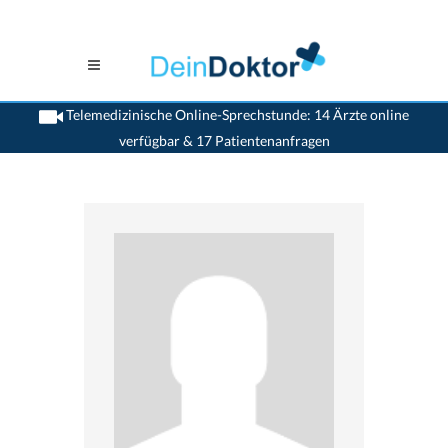
Telemedizinische Online-Sprechstunde: 14 Ärzte online
verfügbar & 17 Patientenanfragen
>
Psychiater
>
Gland
>
Dr. Francis Perruchoud
>
Sprechstunde mit Dr. Francis
Perruchoud