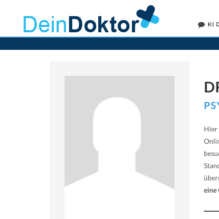
KI
D
PS
Hier
Onli
besu
Stan
übe
eine