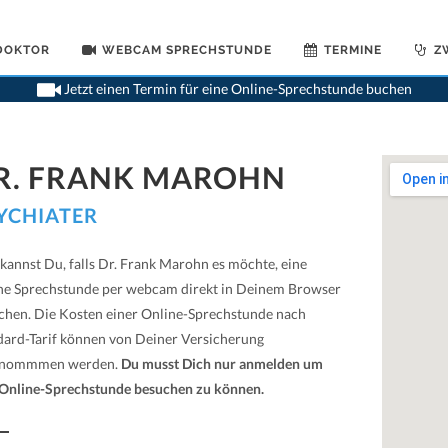
 DOKTOR
WEBCAM SPRECHSTUNDE
TERMINE
Z
Jetzt einen Termin für eine Online-Sprechstunde buchen
R. FRANK MAROHN
YCHIATER
 kannst Du, falls Dr. Frank Marohn es möchte, eine
ne Sprechstunde per webcam direkt in Deinem Browser
chen. Die Kosten einer Online-Sprechstunde nach
dard-Tarif können von Deiner Versicherung
rnommmen werden.
Du musst Dich nur anmelden um
 Online-Sprechstunde besuchen zu können.