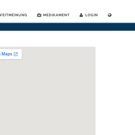
WEITMEINUNG
MEDIKAMENT
LOGIN
>
Psychiater
>
Wohlen AG
>
Dr. Frank Marohn
>
Sprechstunde mit Dr. Frank Marohn