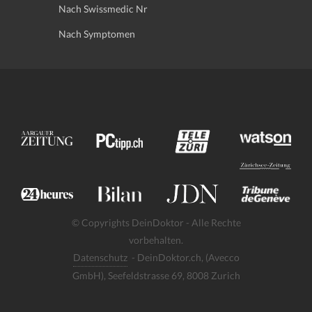
Nach Swissmedic Nr
Nach Symptomen
© Copyrights DeinDoktor - Alle Rechte
vorbehalten.
Datenschutz
- DeinDoktor.ch, (Avecco
GmbH), Seefeldstrasse 69, 8008 Zurich