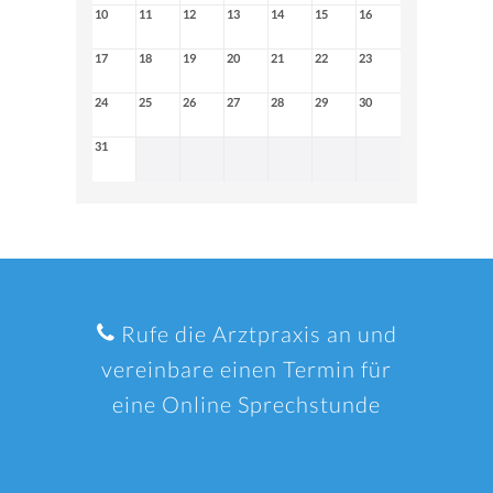
10
11
12
13
14
15
16
17
18
19
20
21
22
23
24
25
26
27
28
29
30
31
Rufe die Arztpraxis an und
vereinbare einen Termin für
eine Online Sprechstunde