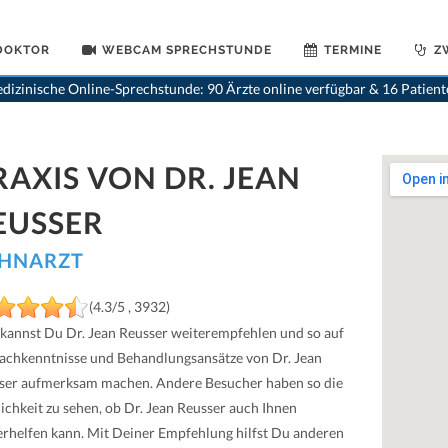
 DOKTOR
WEBCAM SPRECHSTUNDE
TERMINE
Z
dizinische Online-Sprechstunde: 90 Ärzte online verfügbar & 16 Patien
RAXIS VON DR. JEAN
EUSSER
HNARZT
(4.3/5 , 3932)
 kannst Du Dr. Jean Reusser weiterempfehlen und so auf
Fachkenntnisse und Behandlungsansätze von Dr. Jean
ser aufmerksam machen. Andere Besucher haben so die
ichkeit zu sehen, ob Dr. Jean Reusser auch Ihnen
erhelfen kann. Mit Deiner Empfehlung hilfst Du anderen