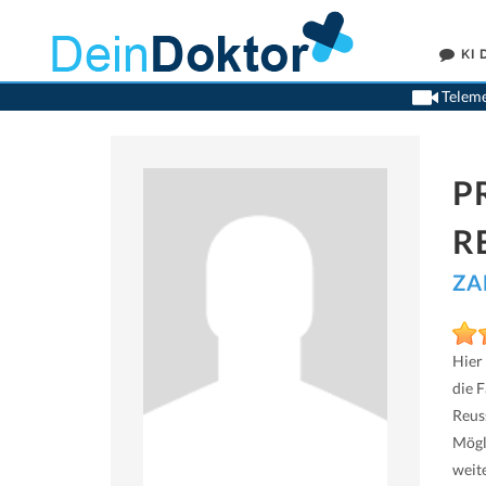
KI
Teleme
P
R
ZA
Hier
die 
Reus
Mögl
weit