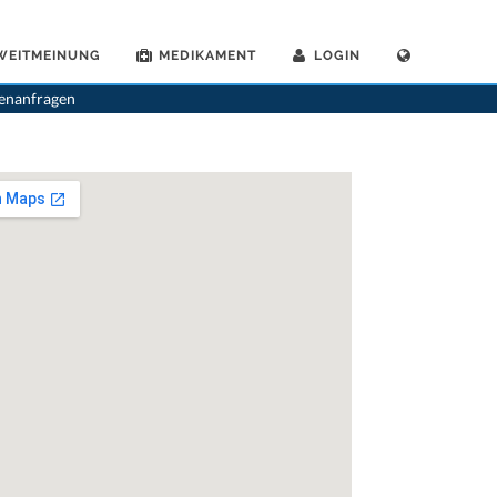
WEITMEINUNG
MEDIKAMENT
LOGIN
>
Zahnaerzte
>
Lausanne
>
Dr. Jean Reusser
>
Praxis von Dr. Jean Reusser
tenanfragen