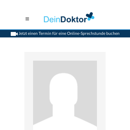
Jetzt einen Termin für eine Online-Sprechstunde buchen
>
Zahnaerzte
>
Stans
>
Dr. Katrin Klein-Aufderhaar
>
Termin mit Dr. Katrin Klein-
Aufderhaar