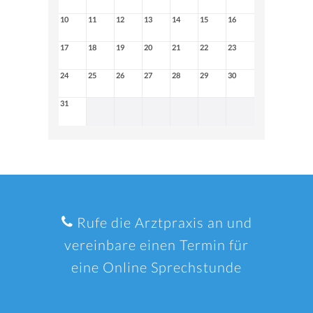
10
11
12
13
14
15
16
17
18
19
20
21
22
23
24
25
26
27
28
29
30
31
Rufe die Arztpraxis an und
vereinbare einen Termin für
eine Online Sprechstunde