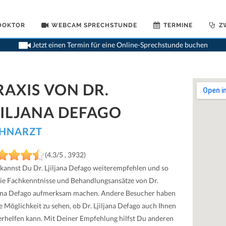
 DOKTOR
WEBCAM SPRECHSTUNDE
TERMINE
Z
Jetzt einen Termin für eine Online-Sprechstunde buchen
RAXIS VON DR.
JILJANA DEFAGO
HNARZT
(4.3/5 , 3932)
 kannst Du Dr. Ljiljana Defago weiterempfehlen und so
die Fachkenntnisse und Behandlungsansätze von Dr.
jana Defago aufmerksam machen. Andere Besucher haben
e Möglichkeit zu sehen, ob Dr. Ljiljana Defago auch Ihnen
erhelfen kann. Mit Deiner Empfehlung hilfst Du anderen