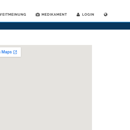
WEITMEINUNG
MEDIKAMENT
LOGIN
>
Zahnaerzte
>
Renens VD
>
Dr. Ljiljana Defago
>
Praxis von Dr. Ljiljana Defago