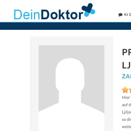
KI
P
L
ZA
Hier
auf 
Ljil
so di
weit