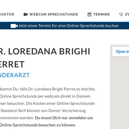
 DOKTOR
WEBCAM SPRECHSTUNDE
TERMINE
Z
>
Kinderaerzte
Jetzt einen Termin für eine Online-Sprechstunde buchen
R. LOREDANA BRIGHI
ERRET
NDERARZT
kannst Du, falls Dr. Loredana Brighi Perret es möchte,
 Online Sprechstunde per webcam direkt in Deinem
ser besuchen. Die Kosten einer Online-Sprechstunde
 Standard-Tarif können von Deiner Versicherung
rnommmen werden.
Du musst Dich nur anmelden um
 Online-Sprechstunde besuchen zu können.