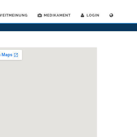
WEITMEINUNG
MEDIKAMENT
LOGIN
>
Gland
>
Dr. Loredana Brighi Perret
>
Sprechstunde mit Dr. Loredana Brighi Perret