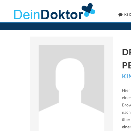
KI
D
P
KI
Hier 
eine
Brow
nach
übe
eine