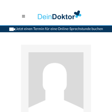
Jetzt einen Termin für eine Online-Sprechstunde buchen
>
Kinderaerzte
>
Gland
>
Dr. Loredana Brighi Perret
>
Praxis von Dr. Loredana
Brighi Perret