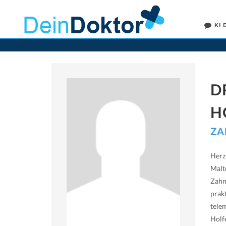
KI
D
H
ZA
Herz
Malt
Zahn
prakt
tele
Holf