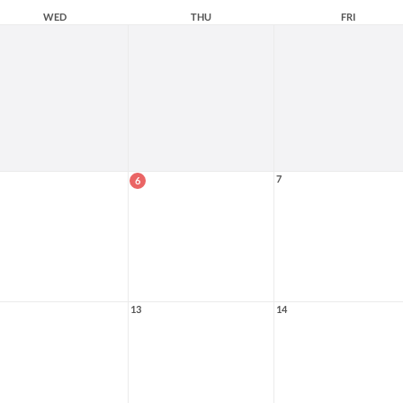
WED
THU
FRI
7
6
13
14