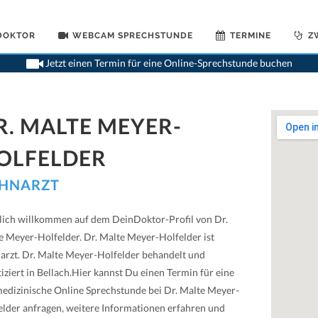
 DOKTOR
WEBCAM SPRECHSTUNDE
TERMINE
Z
>
Zahna
Jetzt einen Termin für eine Online-Sprechstunde buchen
R. MALTE MEYER-
OLFELDER
HNARZT
lich willkommen auf dem DeinDoktor-Profil von Dr.
e Meyer-Holfelder. Dr. Malte Meyer-Holfelder ist
arzt. Dr. Malte Meyer-Holfelder behandelt und
iziert in Bellach.Hier kannst Du einen Termin für eine
medizinische Online Sprechstunde bei Dr. Malte Meyer-
elder anfragen, weitere Informationen erfahren und