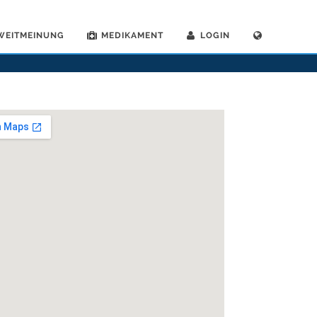
WEITMEINUNG
MEDIKAMENT
LOGIN
erzte
>
Bellach
>
Dr. Malte Meyer-Holfelder
>
Termin mit Dr. Malte Meyer-Holfelder