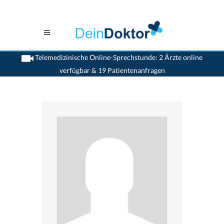
Telemedizinische Online-Sprechstunde: 2 Ärzte online
verfügbar & 19 Patientenanfragen
>
Hals Nasen Ohren Aerzte (HNO)
>
Fribourg
>
Dr. Marc Blanchard
>
Termin mit
Dr. Marc Blanchard