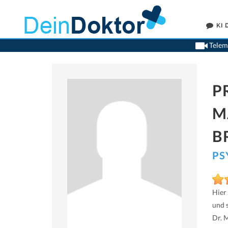
KI
Teleme
P
M
B
PS
Hier
und 
Dr. 