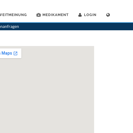
WEITMEINUNG
MEDIKAMENT
LOGIN
>
Zollikerberg
>
Dr. Margaret Kopp- Brasch
>
Praxis von Dr. Margaret Kopp--Brasch
enanfragen