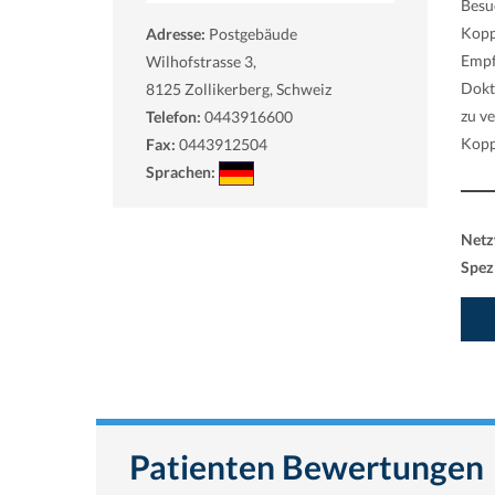
Besu
Kopp
Adresse:
Postgebäude
Empf
Wilhofstrasse 3,
Dokt
8125
Zollikerberg, Schweiz
zu v
Telefon:
0443916600
Kopp
Fax:
0443912504
Sprachen:
Netz
Spezi
Patienten Bewertungen