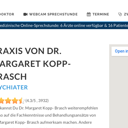
 DOKTOR
WEBCAM SPRECHSTUNDE
TERMINE
Z
>
Psychiater
dizinische Online-Sprechstunde: 6 Ärzte online verfügbar & 16 Patient
RAXIS VON DR.
ARGARET KOPP-
RASCH
YCHIATER
(4.3/5 , 3932)
 kannst Du Dr. Margaret Kopp- Brasch weiterempfehlen
so auf die Fachkenntnisse und Behandlungsansätze von
Margaret Kopp- Brasch aufmerksam machen. Andere