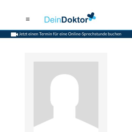
Jetzt einen Termin für eine Online-Sprechstunde buchen
>
Allgemeinaerzte
>
Schwyz
>
Dr. Markus Riek
>
Praxis von Dr. Markus Riek