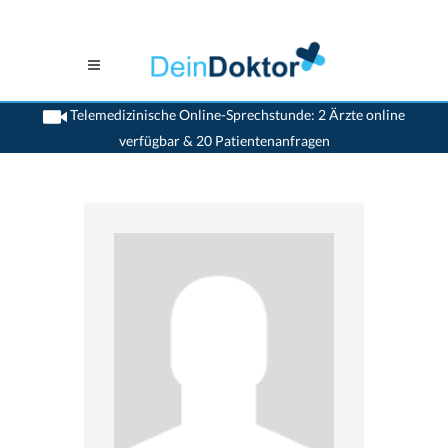
Telemedizinische Online-Sprechstunde: 2 Ärzte online
verfügbar & 20 Patientenanfragen
>
Augenaerzte
>
Aarau
>
Dr. Martin Haueter