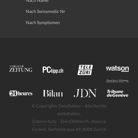
Nach Name
Nach Swissmedic Nr
Nach Symptomen
© Copyrights DeinDoktor - Alle Rechte
vorbehalten.
Datenschutz
- DeinDoktor.ch, (Avecco
GmbH), Seefeldstrasse 69, 8008 Zurich