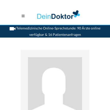
Telemedizinische Online-Sprechstunde: 90 Ärzte online
verfügbar & 16 Patientenanfragen
>
Allgemeinaerzte
>
Oberrieden
>
Dr. Martin Tschumi