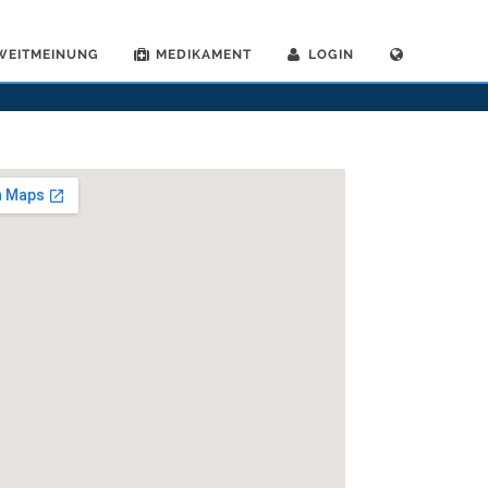
WEITMEINUNG
MEDIKAMENT
LOGIN
ieferorthopaeden
>
Weinfelden
>
Dr. Matthias Peter
>
Praxis von Dr. Matthias Peter