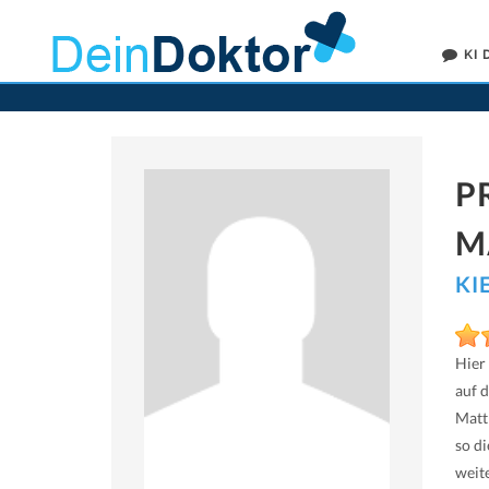
KI
P
M
KI
Hier
auf 
Matt
so d
weit