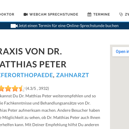
 DOKTOR
WEBCAM SPRECHSTUNDE
TERMINE
Z
>
K
Jetzt einen Termin für eine Online-Sprechstunde buchen
RAXIS VON DR.
ATTHIAS PETER
EFERORTHOPAEDE
,
ZAHNARZT
(4.3/5 , 3932)
 kannst Du Dr. Matthias Peter weiterempfehlen und so
die Fachkenntnisse und Behandlungsansätze von Dr.
hias Peter aufmerksam machen. Andere Besucher haben
ie Möglichkeit zu sehen, ob Dr. Matthias Peter auch Ihnen
erhelfen kann. Mit Deiner Empfehlung hilfst Du anderen