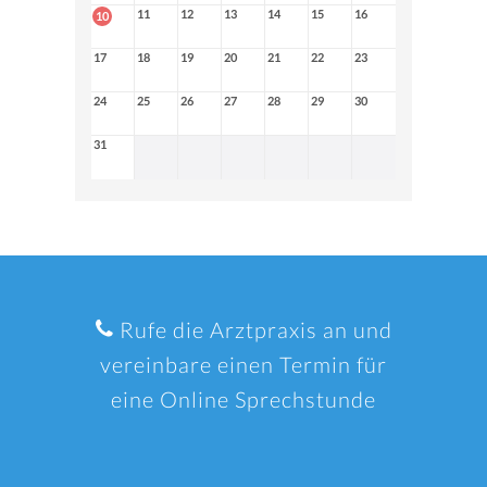
11
12
13
14
15
16
10
17
18
19
20
21
22
23
24
25
26
27
28
29
30
31
Rufe die Arztpraxis an und
vereinbare einen Termin für
eine Online Sprechstunde