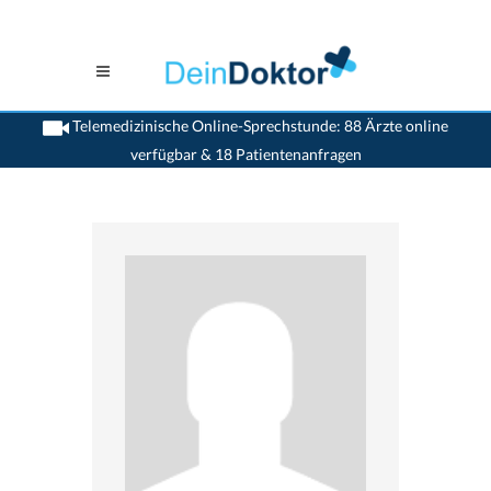
Telemedizinische Online-Sprechstunde: 88 Ärzte online
verfügbar & 18 Patientenanfragen
>
Hautaerzte
>
Schaffhausen
>
Dr. Michael Buslau
>
Termin mit Dr. Michael Buslau