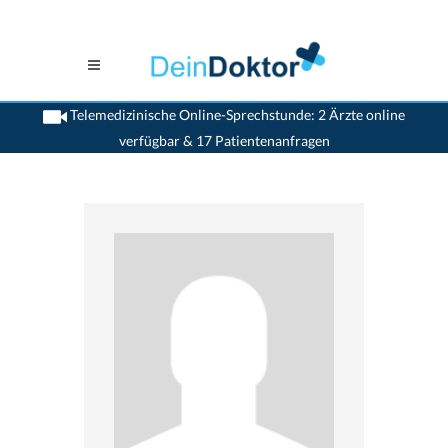
Telemedizinische Online-Sprechstunde: 2 Ärzte online
verfügbar & 17 Patientenanfragen
>
Kinderaerzte
>
Lenzburg
>
Dr. Nicola de Garis
>
Termin mit Dr. Nicola De Garis