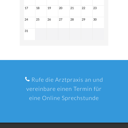
17
18
19
20
21
22
23
24
25
26
27
28
29
30
31
Rufe die Arztpraxis an und
vereinbare einen Termin für
eine Online Sprechstunde