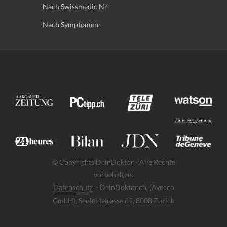
Nach Swissmedic Nr
Nach Symptomen
© Copyrights DeinDoktor - Alle Rechte
vorbehalten.
Datenschutz
- DeinDoktor.ch, (Avecco
GmbH), Seefeldstrasse 69, 8008 Zurich