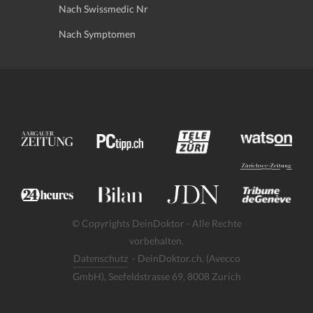
Nach Swissmedic Nr
Nach Symptomen
© Copyrights DeinDoktor - Alle Rechte
vorbehalten.
Datenschutz
- DeinDoktor.ch, (Avecco
GmbH), Seefeldstrasse 69, 8008 Zurich