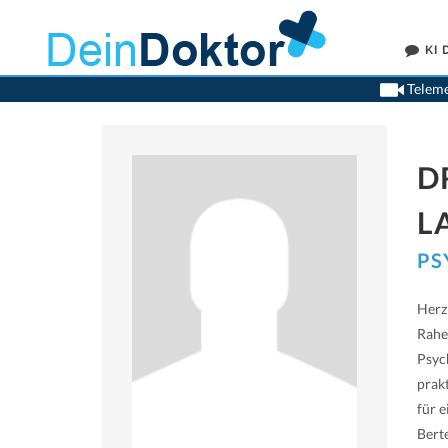
KI
Teleme
D
L
PS
Herz
Rahe
Psyc
prak
für 
Bert