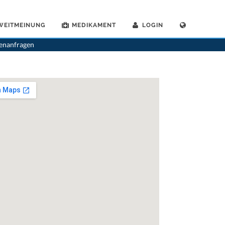
WEITMEINUNG
MEDIKAMENT
LOGIN
tikon Waldegg
>
Dr. Rahel Bertel-Laubscher
>
Termin mit Dr. Rahel Bertel-Laubscher
tenanfragen