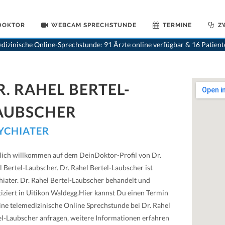
 DOKTOR
WEBCAM SPRECHSTUNDE
TERMINE
Z
>
Psychiater
>
Ui
dizinische Online-Sprechstunde: 91 Ärzte online verfügbar & 16 Patien
R. RAHEL BERTEL-
AUBSCHER
YCHIATER
lich willkommen auf dem DeinDoktor-Profil von Dr.
l Bertel-Laubscher. Dr. Rahel Bertel-Laubscher ist
hiater. Dr. Rahel Bertel-Laubscher behandelt und
tiziert in Uitikon Waldegg.Hier kannst Du einen Termin
eine telemedizinische Online Sprechstunde bei Dr. Rahel
el-Laubscher anfragen, weitere Informationen erfahren