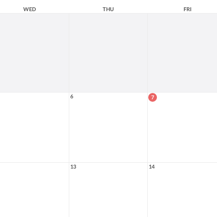
WED
THU
FRI
6
7
13
14