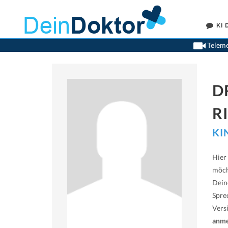
KI
Teleme
D
R
KI
Hier
möch
Dein
Spre
Vers
anme