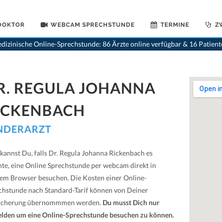
 DOKTOR
WEBCAM SPRECHSTUNDE
TERMINE
Z
>
Kinderaerzte
>
Lenzburg
>
dizinische Online-Sprechstunde: 86 Ärzte online verfügbar & 16 Patien
R. REGULA JOHANNA
ICKENBACH
NDERARZT
 kannst Du, falls Dr. Regula Johanna Rickenbach es
te, eine Online Sprechstunde per webcam direkt in
em Browser besuchen. Die Kosten einer Online-
chstunde nach Standard-Tarif können von Deiner
icherung übernommmen werden.
Du musst Dich nur
lden um eine Online-Sprechstunde besuchen zu können.