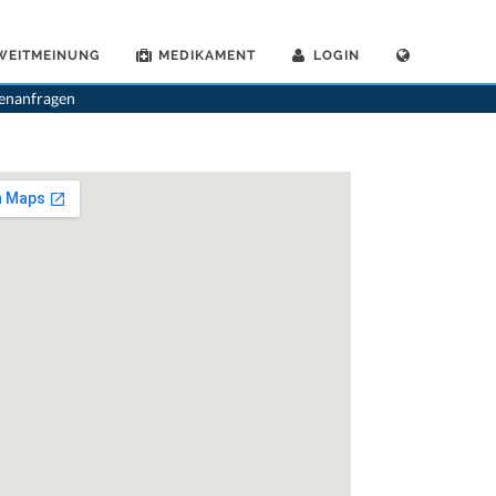
WEITMEINUNG
MEDIKAMENT
LOGIN
Dr. Regula Johanna Rickenbach
>
Sprechstunde mit Dr. Regula Johanna Rickenbach
tenanfragen