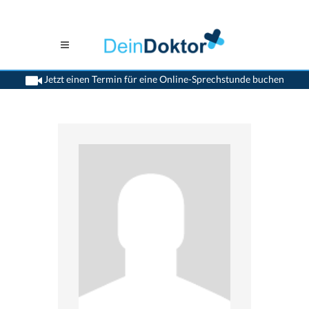
Jetzt einen Termin für eine Online-Sprechstunde buchen
>
Kieferorthopaeden
>
Schaffhausen
>
Dr. Roland Schaffner
>
Praxis von Dr.
Roland Schaffner