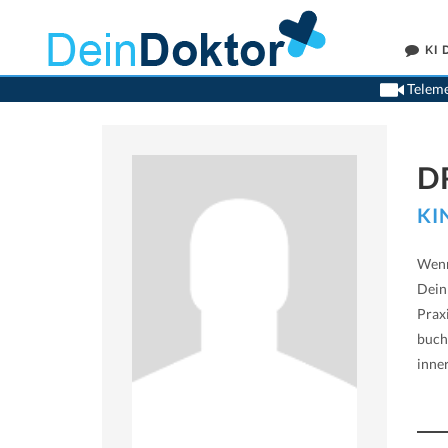
KI
Teleme
D
KI
Wenn
Dein
Prax
buch
inne