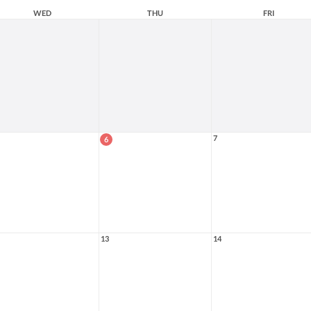
WED
THU
FRI
7
6
13
14