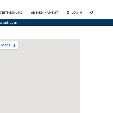
WEITMEINUNG
MEDIKAMENT
LOGIN
>
Kinderaerzte
>
Luzern
>
Dr. Sibylla Weymann
>
Termin mit Dr. Sibylla Weymann
tenanfragen