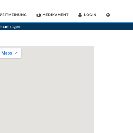
WEITMEINUNG
MEDIKAMENT
LOGIN
>
Zahnaerzte
>
Schwyz
>
Dr. Stephan Landolt
>
Praxis von Dr. Stephan Landolt
tenanfragen