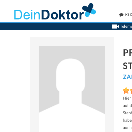
KI
Teleme
P
S
ZA
Hier
auf 
Step
habe
auch