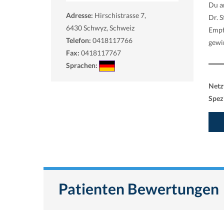
Du a
Adresse:
Hirschistrasse 7,
Dr. 
6430
Schwyz, Schweiz
Empf
Telefon:
0418117766
gewi
Fax:
0418117767
Sprachen:
Netz
Spezi
Patienten Bewertungen