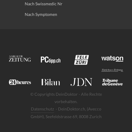
Nach Swissmedic Nr
Nach Symptomen
© Copyrights DeinDoktor - Alle Rechte
vorbehalten.
Datenschutz
- DeinDoktor.ch, (Avecco
GmbH), Seefeldstrasse 69, 8008 Zurich