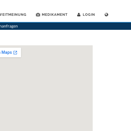
WEITMEINUNG
MEDIKAMENT
LOGIN
>
Allgemeinaerzte
>
Confignon
>
Dr. Sylvia Baer
>
Termin mit Dr. Sylvia Baer
enanfragen