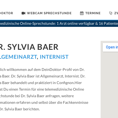
 DOKTOR
WEBCAM SPRECHSTUNDE
TERMINE
Z
edizinische Online-Sprechstunde: 1 Arzt online verfügbar & 16 Patient
R. SYLVIA BAER
LGEMEINARZT
,
INTERNIST
lich willkommen auf dem DeinDoktor-Profil von Dr.
a Baer. Dr. Sylvia Baer ist Allgemeinarzt, Internist. Dr.
ia Baer behandelt und praktiziert in Confignon.Hier
st Du einen Termin für eine telemedizinische Online
chstunde bei Dr. Sylvia Baer anfragen, weitere
rmationen erfahren und selbst über die Fachkenntnisse
r. Sylvia Baer berichten.