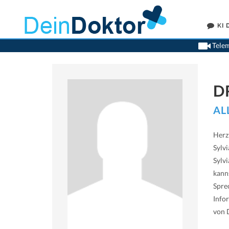
KI
Telem
D
AL
Herz
Sylvi
Sylv
kann
Spre
Info
von D