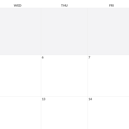
WED
THU
FRI
6
7
13
14