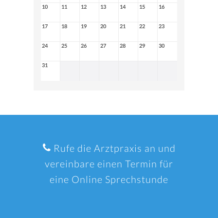
10
11
12
13
14
15
16
17
18
19
20
21
22
23
24
25
26
27
28
29
30
31
Rufe die Arztpraxis an und
vereinbare einen Termin für
eine Online Sprechstunde