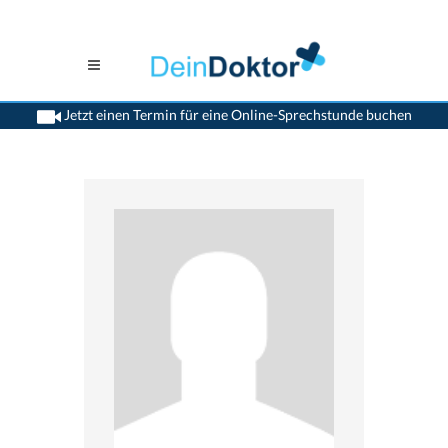
Jetzt einen Termin für eine Online-Sprechstunde buchen
>
Hautaerzte
>
Schaffhausen
>
Dr. Theodor Karamfilov
>
Termin mit Dr. Theodor
Karamfilov