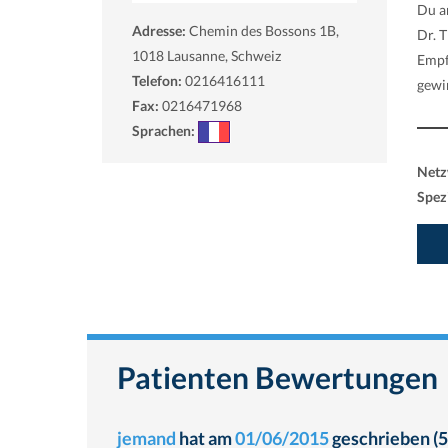
Du a
Adresse:
Chemin des Bossons 1B,
Dr. T
1018
Lausanne, Schweiz
Empf
Telefon:
0216416111
gewi
Fax:
0216471968
Sprachen:
Netz
Spezi
Patienten Bewertungen
jemand
hat am
01/06/2015
geschrieben (5