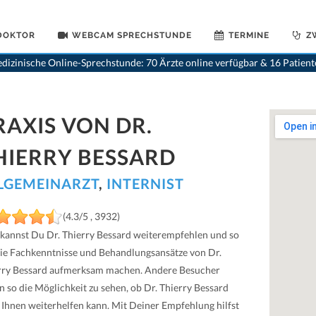
 DOKTOR
WEBCAM SPRECHSTUNDE
TERMINE
Z
dizinische Online-Sprechstunde: 70 Ärzte online verfügbar & 16 Patien
RAXIS VON DR.
HIERRY BESSARD
LGEMEINARZT
,
INTERNIST
(4.3/5 , 3932)
 kannst Du Dr. Thierry Bessard weiterempfehlen und so
die Fachkenntnisse und Behandlungsansätze von Dr.
rry Bessard aufmerksam machen. Andere Besucher
n so die Möglichkeit zu sehen, ob Dr. Thierry Bessard
 Ihnen weiterhelfen kann. Mit Deiner Empfehlung hilfst