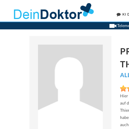
KI
Teleme
P
T
AL
Hier
auf 
Thie
habe
auch