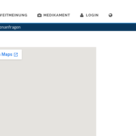
WEITMEINUNG
MEDIKAMENT
LOGIN
>
Allgemeinaerzte
>
Lausanne
>
Dr. Thierry Bessard
>
Praxis von Dr. Thierry Bessard
tenanfragen