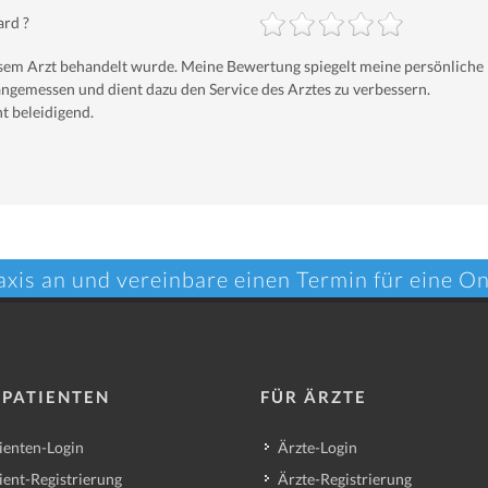
ard ?
iesem Arzt behandelt wurde. Meine Bewertung spiegelt meine persönliche
ngemessen und dient dazu den Service des Arztes zu verbessern.
t beleidigend.
axis an und vereinbare einen Termin für eine O
 PATIENTEN
FÜR ÄRZTE
ienten-Login
Ärzte-Login
ient-Registrierung
Ärzte-Registrierung