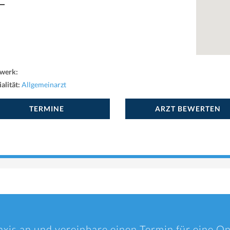
werk:
alität:
Allgemeinarzt
TERMINE
ARZT BEWERTEN
axis an und vereinbare einen Termin für eine O