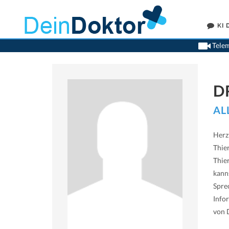
KI
Telem
D
AL
Herz
Thie
Thie
kann
Spre
Info
von 