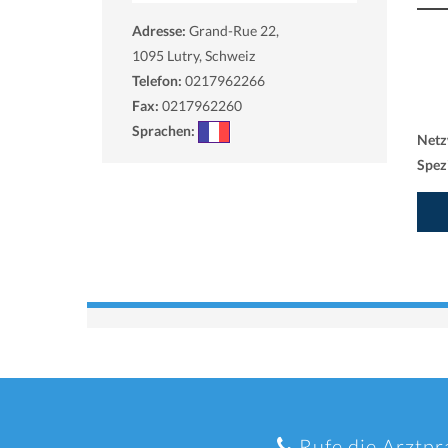
Adresse:
Grand-Rue 22,
1095
Lutry, Schweiz
Telefon:
0217962266
Fax:
0217962260
Sprachen:
Netz
Spezi
Rufe die Arztpr