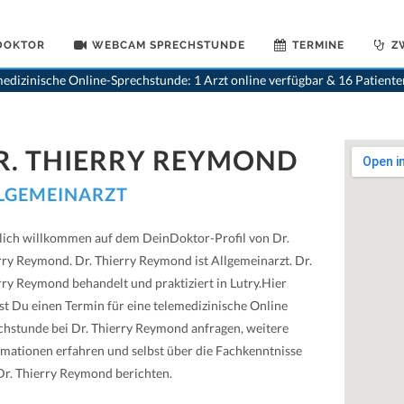
 DOKTOR
WEBCAM SPRECHSTUNDE
TERMINE
Z
edizinische Online-Sprechstunde: 1 Arzt online verfügbar & 16 Patient
R. THIERRY REYMOND
LGEMEINARZT
lich willkommen auf dem DeinDoktor-Profil von Dr.
rry Reymond. Dr. Thierry Reymond ist Allgemeinarzt. Dr.
rry Reymond behandelt und praktiziert in Lutry.Hier
st Du einen Termin für eine telemedizinische Online
chstunde bei Dr. Thierry Reymond anfragen, weitere
rmationen erfahren und selbst über die Fachkenntnisse
Dr. Thierry Reymond berichten.