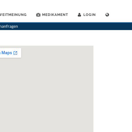
WEITMEINUNG
MEDIKAMENT
LOGIN
>
Allgemeinaerzte
>
Lutry
>
Dr. Thierry Reymond
enanfragen