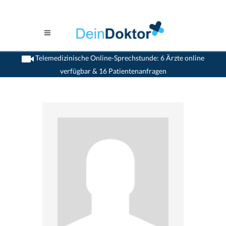
Telemedizinische Online-Sprechstunde: 6 Ärzte online
verfügbar & 16 Patientenanfragen
>
Augenaerzte
>
Solothurn
>
Dr. Thomas Kiatsis
>
Termin mit Dr. Thomas Kiatsis