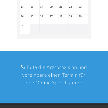
17
18
19
20
21
22
23
24
25
26
27
28
29
30
31
Rufe die Arztpraxis an und
vereinbare einen Termin für
eine Online Sprechstunde