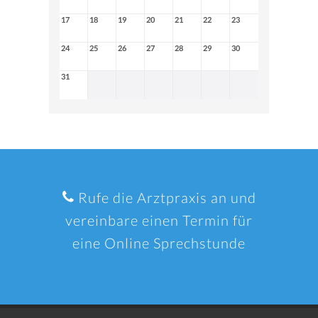
17
18
19
20
21
22
23
24
25
26
27
28
29
30
31
Rufe die Arztpraxis an und
vereinbare einen Termin für
eine Online Sprechstunde