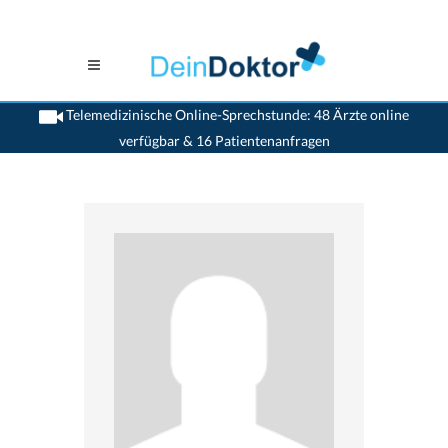
Telemedizinische Online-Sprechstunde: 48 Ärzte online
verfügbar & 16 Patientenanfragen
>
Zahnaerzte
>
Nidau
>
Dr. Tino Borter
>
Termin mit Dr. Tino Borter