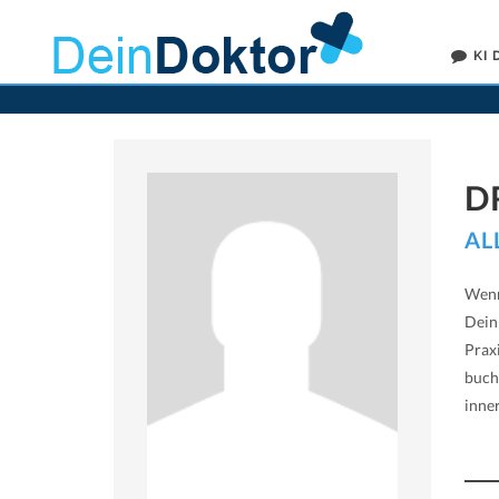
KI
D
AL
Wenn
Dein
Prax
buch
inne