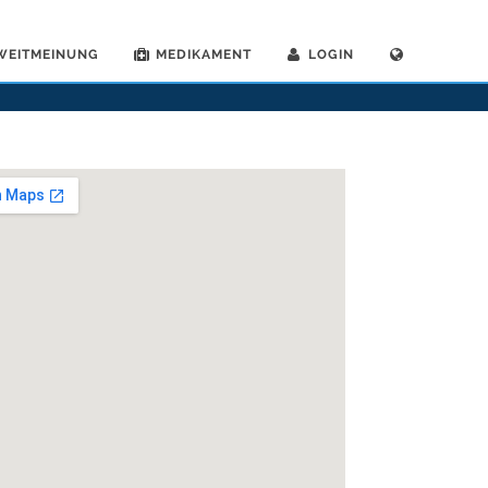
WEITMEINUNG
MEDIKAMENT
LOGIN
gemeinaerzte
>
Eschlikon TG
>
Dr. Urs Peter Matter
>
Termin mit Dr. Urs Peter Matter