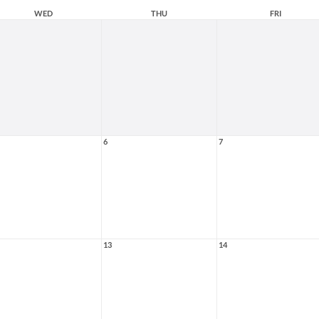
WED
THU
FRI
6
7
13
14